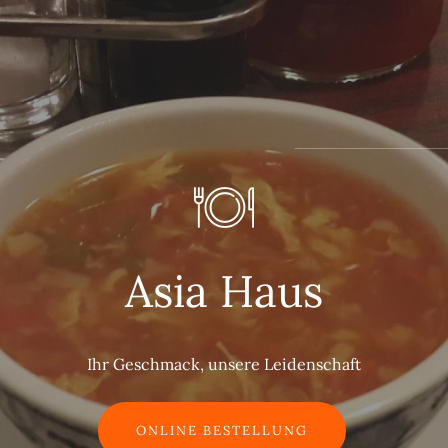
Asia Haus
Asia Haus
Frische Zutaten, ehrlicher Geschmack
Ihr Geschmack, unsere Leidenschaft
ONLINE BESTELLUNG
ORDER ONLINE