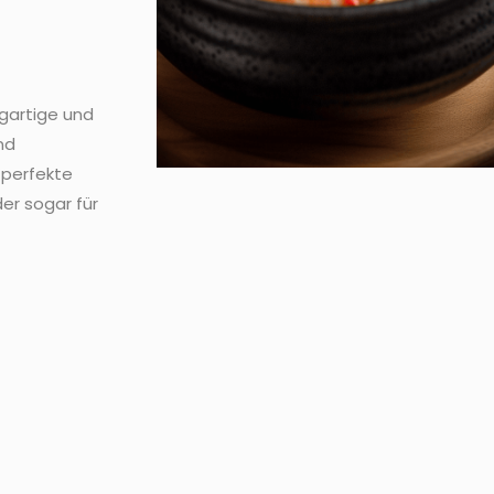
igartige und
nd
 perfekte
er sogar für