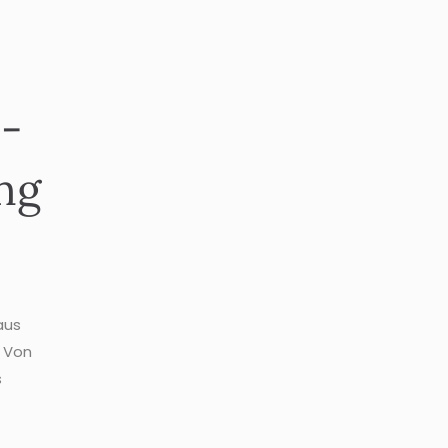
 -
ng
aus
. Von
s