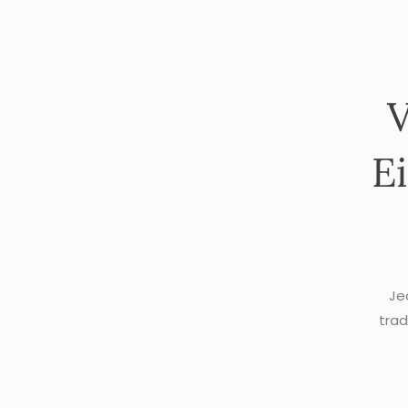
V
E
Je
trad